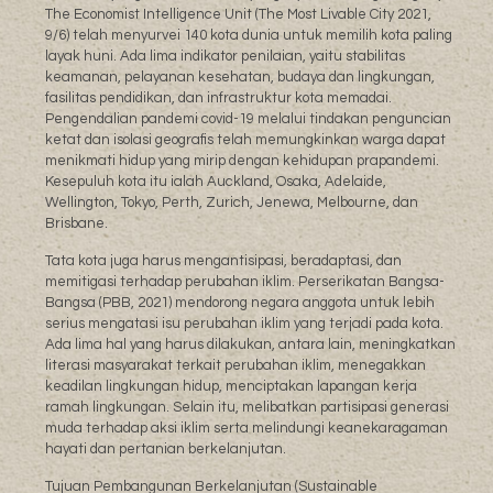
The Economist Intelligence Unit (The Most Livable City 2021,
9/6) telah menyurvei 140 kota dunia untuk memilih kota paling
layak huni. Ada lima indikator penilaian, yaitu stabilitas
keamanan, pelayanan kesehatan, budaya dan lingkungan,
fasilitas pendidikan, dan infrastruktur kota memadai.
Pengendalian pandemi covid-19 melalui tindakan penguncian
ketat dan isolasi geografis telah memungkinkan warga dapat
menikmati hidup yang mirip dengan kehidupan prapandemi.
Kesepuluh kota itu ialah Auckland, Osaka, Adelaide,
Wellington, Tokyo, Perth, Zurich, Jenewa, Melbourne, dan
Brisbane.
Tata kota juga harus mengantisipasi, beradaptasi, dan
memitigasi terhadap perubahan iklim. Perserikatan Bangsa-
Bangsa (PBB, 2021) mendorong negara anggota untuk lebih
serius mengatasi isu perubahan iklim yang terjadi pada kota.
Ada lima hal yang harus dilakukan, antara lain, meningkatkan
literasi masyarakat terkait perubahan iklim, menegakkan
keadilan lingkungan hidup, menciptakan lapangan kerja
ramah lingkungan. Selain itu, melibatkan partisipasi generasi
muda terhadap aksi iklim serta melindungi keanekaragaman
hayati dan pertanian berkelanjutan.
Tujuan Pembangunan Berkelanjutan (Sustainable