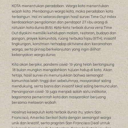
KOTA menentukan peradaban. Warga kota menentukan
wajah kota. Membangun warga kota, maka peradaban kota
terbangun. Hal ini selaras dengan hasil survei Time Out Index
berdasarkan pengalaman dan pendapat 27 ribu orang di
ratusan kota dunia (8/9). Kota-kota terbaik dunia versi Time
Out diyakini memiliki kehidupan malam, restoran, budaya dan
pangan, proyek komunitas, ruang terbuka hijau (RTH), inisiatif
lingkungan, komitmen terhadap aktivisme dan keramahan
warga, serta prinsip berkelanjutan yang ingin dilihat
kebanyakan warga dunia.
Kita akan berpikir, pandemi covid-19 yang telah berlangsung
18 bulan mungkin mengalahkan tujuan hidup di kota. Akan
tetapi, hasil survei ini menunjukkan bahwa semangat
komunitas lebih tinggi dari sebelumnya, masyarakat saling
mendukung, serta bisnis dan inisiatif lokal saling bermunculan.
Penanganan covid-19 juga menjadi salah satu indikator,
bagaimana pemerintah kota dan masyarakat berjuang
bersama melawan wabah.
Hasilnya kesepuluh kota terbaik dunia itu, yakni San
Francisco, Amerika Serikat (kota dengan semangat warga
unik dan kreatif, serta program San Francisco Deal untuk