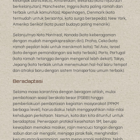
kelompok bisnis kecil); Amsterdam, Belanda (kota hijau dan
berkelanjutan); Manchester, Inggris (kota paling ramah dan
terbaik untuk komunitas); Kopenhagen, Denmark (kota
termudah untuk bersantai, kota surga bersepeda); New York,
Amerika Serikat (kota pusat budaya paling menarik).
Selanjutnya Kota Montreal, Kanada (kota keberagaman
dengan mudah mengekspresikan diri); Praha, Ceko (kota
ramah pejalan kaki untuk menikmati kota); Tel Aviv, Israel
(kota dengan pemandangan sisi kota terbaik); Porto, Portugal
(kota ramah tetangga dengan mengenal lebih dekat); Tokyo,
Jepang (kota terbaik untuk menemukan hal-hal baru tempat
dan atraksi baru dengan sistem transportasi umum terbaik).
Beradaptasi
Selama masa karantina dengan beragam istilah, mulai
pembatasan sosial berskala besar (PSBB) hingga
pemberlakuan pembatasan kegiatan masyarakat (PPKM
berbagai level), harus diakui telah menggoyahkan nilai-nilai
kehidupan perkotaan. Namun, kota dan kita dituntut untuk
beradaptasi. Penerapan protokol kesehatan 5M, berupa
kewajiban memakai masker, rajin mencuci tangan dengan
sabun dan air mengalir, menjaga jarak fisik, menghindari
kerumuman/keramaian, serta mengurangi mobilitas, telah