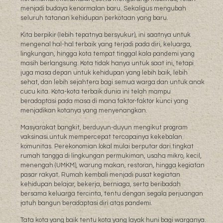
menjadi budaya kenormalan baru. Sekaligus mengubah
seluruh tatanan kehidupan perkotaan yang baru.
Kita berpikir (lebih tepatnya bersyukur), ini saatnya untuk
mengenal hal-hal terbaik yang terjadi pada diri, keluarga,
lingkungan, hingga kota tempat tinggal kala pandemi yang
masih berlangsung. Kota tidak hanya untuk saat ini, tetapi
juga masa depan untuk kehidupan yang lebih baik, lebih
sehat, dan lebih sejahtera bagi semua warga dan untuk anak
cucu kita. Kota-kota terbaik dunia ini telah mampu
beradaptasi pada masa di mana faktor-faktor kunci yang
menjadikan kotanya yang menyenangkan.
Masyarakat bangkit, berduyun-duyun mengikut program
vaksinasi untuk mempercepat tercapainya kekebalan
komunitas. Perekonomian lokal mulai berputar dari tingkat
rumah tangga di lingkungan permukiman, usaha mikro, kecil,
menengah (UMKM), warung makan, restoran, hingga kegiatan
pasar rakyat. Rumah kembali menjadi pusat kegiatan
kehidupan belajar, bekerja, berniaga, serta beribadah
bersama keluarga tercinta, tentu dengan segala perjuangan
jatuh bangun beradaptasi diri atas pandemi.
Tata kota yang baik tentu kota yang layak huni bagi warganya.