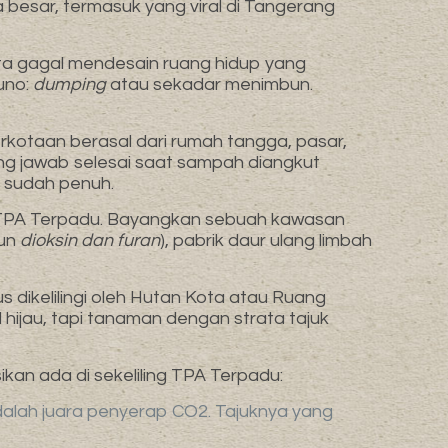
ta besar, termasuk yang viral di Tangerang
kita gagal mendesain ruang hidup yang
uno:
dumping
atau sekadar menimbun.
otaan berasal dari rumah tangga, pasar,
ung jawab selesai saat sampah diangkut
A sudah penuh.
TPA Terpadu. Bayangkan sebuah kawasan
cun
dioksin dan furan
), pabrik daur ulang limbah
us dikelilingi oleh Hutan Kota atau Ruang
hijau, tapi tanaman dengan strata tajuk
kan ada di sekeliling TPA Terpadu:
 adalah juara penyerap CO2. Tajuknya yang