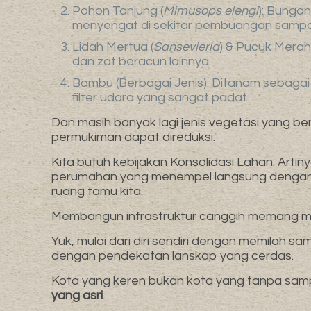
Pohon Tanjung (
Mimusops elengi
): Bunga
menyengat di sekitar pembuangan sampa
Lidah Mertua (
Sansevieria
) & Pucuk Merah 
dan zat beracun lainnya.
Bambu (Berbagai Jenis): Ditanam sebagai
filter udara yang sangat padat
Dan masih banyak lagi jenis vegetasi yang 
permukiman dapat direduksi.
Kita butuh kebijakan Konsolidasi Lahan. Art
perumahan yang menempel langsung dengan ar
ruang tamu kita.
Membangun infrastruktur canggih memang mah
Yuk, mulai dari diri sendiri dengan memilah 
dengan pendekatan lanskap yang cerdas.
Kota yang keren bukan kota yang tanpa sam
yang asri
.