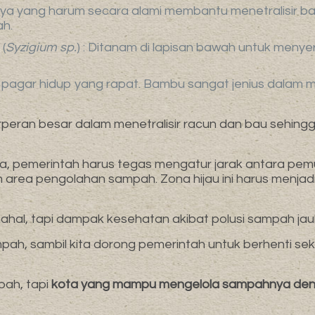
nya yang harum secara alami membantu menetralisir ba
h.
(
Syzigium sp.
) : Ditanam di lapisan bawah untuk meny
 pagar hidup yang rapat. Bambu sangat jenius dalam 
berperan besar dalam menetralisir racun dan bau se
inya, pemerintah harus tegas mengatur jarak antara pe
ea pengolahan sampah. Zona hijau ini harus menjadi p
al, tapi dampak kesehatan akibat polusi sampah jauh
sampah, sambil kita dorong pemerintah untuk berhenti 
pah, tapi
kota yang mampu mengelola sampahnya denga