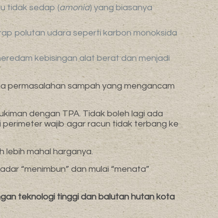
u tidak sedap (
amonia
) yang biasanya
erap polutan udara seperti karbon monoksida
meredam kebisingan alat berat dan menjadi
hingga permasalahan sampah yang mengancam
mukiman dengan TPA. Tidak boleh lagi ada
erimeter wajib agar racun tidak terbang ke
 lebih mahal harganya.
sekadar “menimbun” dan mulai “menata”
n teknologi tinggi dan balutan hutan kota