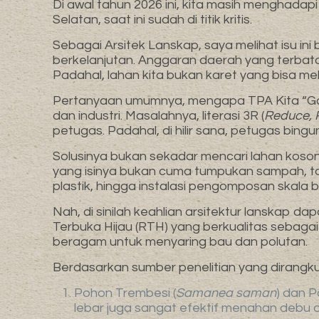
Di awal tahun 2026 ini, kita masih menghadapi
Selatan, saat ini sudah di titik kritis.
Sebagai Arsitek Lanskap, saya melihat isu in
berkelanjutan. Anggaran daerah yang terba
Padahal, lahan kita bukan karet yang bisa mel
Pertanyaan umumnya, mengapa TPA Kita “Gag
dan industri. Masalahnya, literasi 3R (
Reduce, 
petugas. Padahal, di hilir sana, petugas bi
Solusinya bukan sekadar mencari lahan koso
yang isinya bukan cuma tumpukan sampah, tap
plastik, hingga instalasi pengomposan skala b
Nah, di sinilah keahlian arsitektur lanskap da
Terbuka Hijau (RTH) yang berkualitas sebaga
beragam untuk menyaring bau dan polutan.
Berdasarkan sumber penelitian yang dirangku
Pohon Trembesi (
Samanea saman
) dan 
lebar juga sangat efektif menahan debu 