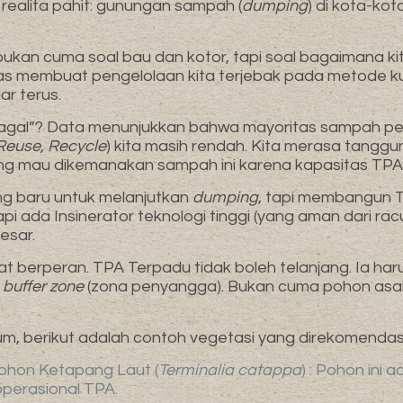
 realita pahit: gunungan sampah (
dumping
) di kota-ko
i bukan cuma soal bau dan kotor, tapi soal bagaimana 
tas membuat pengelolaan kita terjebak pada metode k
ar terus.
al”? Data menunjukkan bahwa mayoritas sampah perk
Reuse, Recycle
) kita masih rendah. Kita merasa tangg
ngung mau dikemanakan sampah ini karena kapasitas TP
ng baru untuk melanjutkan
dumping
, tapi membangun 
i ada Insinerator teknologi tinggi (yang aman dari ra
esar.
pat berperan. TPA Terpadu tidak boleh telanjang. Ia har
i
buffer zone
(zona penyangga). Bukan cuma pohon asal 
m, berikut adalah contoh vegetasi yang direkomendasi
Pohon Ketapang Laut (
Terminalia catappa
) : Pohon ini
operasional TPA.