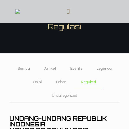
Regulasi
Semua
Artikel
Events
Legenda
Opini
Pohon
Regulasi
Uncategorized
UNDANG-UNDANG REPUBLIK
INDONESIA