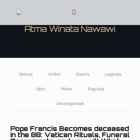
Atma Winata Nawawi
Semua
Artikel
Events
Legenda
Opini
Pohon
Regulasi
Uncategorized
Pope Francis Becomes deceased
in the 88: Vatican Rituals, Funeral