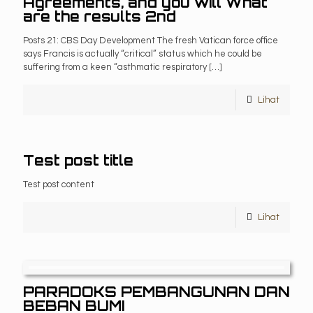
Agreements, and you will What
are the results 2nd
Posts 21: CBS Day Development The fresh Vatican force office
says Francis is actually “critical” status which he could be
suffering from a keen “asthmatic respiratory
[…]
Lihat
Test post title
Test post content
Lihat
PARADOKS PEMBANGUNAN DAN
BEBAN BUMI